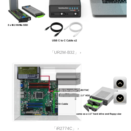
「UR2M-B32」 ›
「iR2774C」 ›