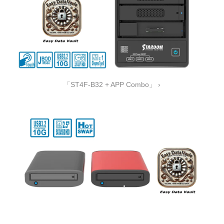
「ST4F-B32 + APP Combo」 ›