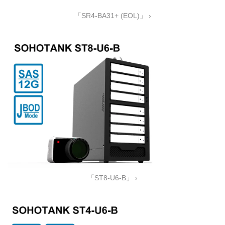
「SR4-BA31+ (EOL)」 ›
「ST8-U6-B」 ›