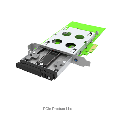
「PCIe Product List」 ›