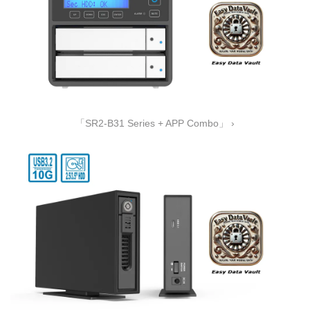
「SR2-B31 Series + APP Combo」 ›