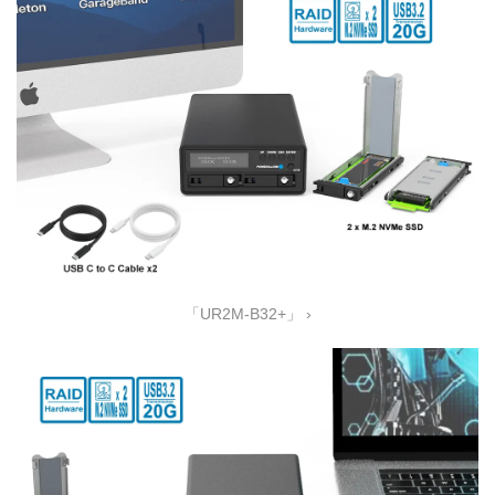
「UR2M-B32+」 ›