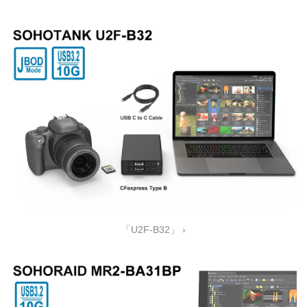
「U2F-B32」 ›