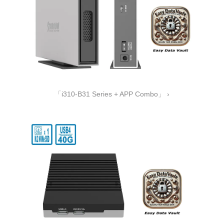
「i310-B31 Series + APP Combo」 ›