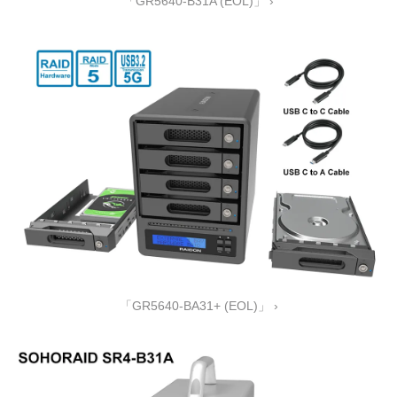
「GR5640-B31A (EOL)」 ›
「GR5640-BA31+ (EOL)」 ›