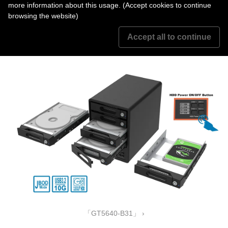
more information about this usage. (Accept cookies to continue
browsing the website)
Accept all to continue
「ST4-B32」 ›
「GT5640-B31」 ›