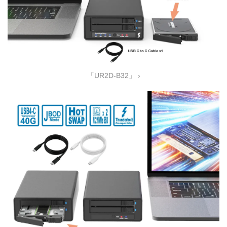
「UR2D-B32」 ›