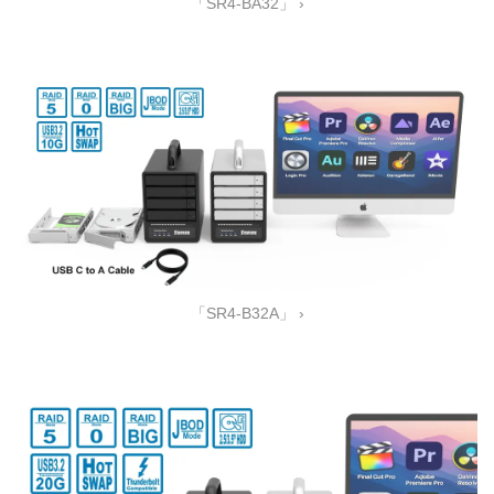
「SR4-BA32」 ›
「SR4-B32A」 ›