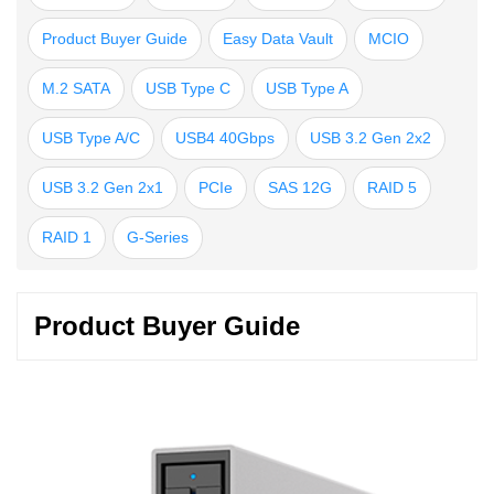
Product Buyer Guide
Easy Data Vault
MCIO
M.2 SATA
USB Type C
USB Type A
USB Type A/C
USB4 40Gbps
USB 3.2 Gen 2x2
USB 3.2 Gen 2x1
PCIe
SAS 12G
RAID 5
RAID 1
G-Series
Product Buyer Guide